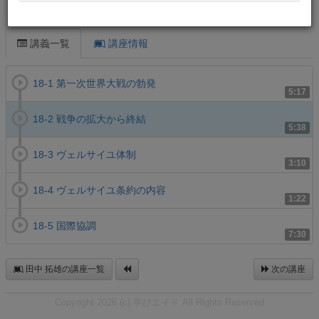
この講義について
講義一覧
講座情報
18-1 第一次世界大戦の勃発
5:17
18-2 戦争の拡大から終結
5:38
18-3 ヴェルサイユ体制
3:10
18-4 ヴェルサイユ条約の内容
1:22
18-5 国際協調
7:30
田中 拓雄の講座一覧
次の講座
Copyright 2026 (c) 学びエイド All Rights Reserved