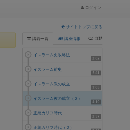
ログイン
サイトトップに戻る
自動
講義一覧
講座情報
イスラーム史攻略法
2:02
イスラーム前史
5:11
イスラーム教の成立
3:03
イスラーム教の成立（２）
4:10
正統カリフ時代
2:37
正統カリフ時代（２）