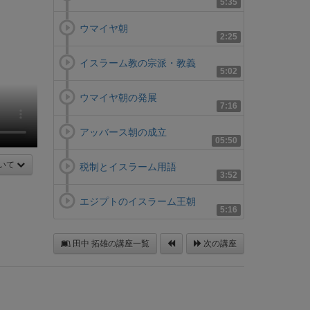
5:35
ウマイヤ朝
2:25
イスラーム教の宗派・教義
5:02
ウマイヤ朝の発展
7:16
アッバース朝の成立
05:50
いて
税制とイスラーム用語
3:52
エジプトのイスラーム王朝
5:16
田中 拓雄の講座一覧
次の講座