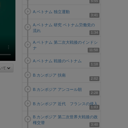
5:55
A.ベトナム 独立運動
3:41
A.ベトナム 研究 ベトナム労働党の
流れ
1:34
A.ベトナム 第二次大戦後のインドシ
ナ
11:50
A.ベトナム 戦後のベトナム
1:10
いて
B.カンボジア 扶南
2:02
B.カンボジア アンコール朝
2:28
B.カンボジア 近代 フランスの侵入
1:03
B.カンボジア 第二次世界大戦後の政
権交替
3:40