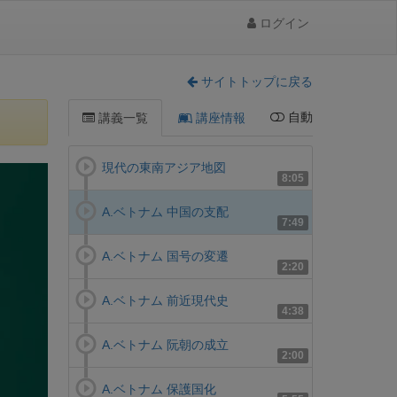
ログイン
サイトトップに戻る
自動
講義一覧
講座情報
現代の東南アジア地図
8:05
A.ベトナム 中国の支配
7:49
A.ベトナム 国号の変遷
2:20
A.ベトナム 前近現代史
4:38
A.ベトナム 阮朝の成立
2:00
A.ベトナム 保護国化