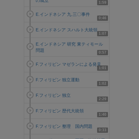
の成立
1:59
E.インドネシア 九.三〇事件
0:46
E.インドネシア スハルト大統領
1:07
E.インドネシア 研究 東ティモール
問題
0:57
F.フィリピン マゼランによる発見
1:01
F.フィリピン 独立運動
1:02
F.フィリピン 独立
2:29
F.フィリピン 歴代大統領
1:40
F.フィリピン 整理 国内問題
0:33