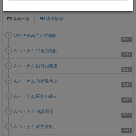
この講義について
講義一覧
講座情報
現代の東南アジア地図
8:05
A.ベトナム 中国の支配
7:49
A.ベトナム 国号の変遷
2:20
A.ベトナム 前近現代史
4:38
A.ベトナム 阮朝の成立
2:00
A.ベトナム 保護国化
5:55
A.ベトナム 独立運動
3:41