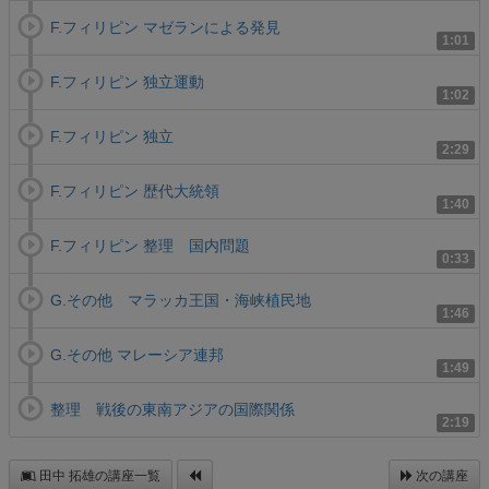
F.フィリピン マゼランによる発見
1:01
F.フィリピン 独立運動
1:02
F.フィリピン 独立
2:29
F.フィリピン 歴代大統領
1:40
F.フィリピン 整理 国内問題
0:33
G.その他 マラッカ王国・海峡植民地
1:46
G.その他 マレーシア連邦
1:49
整理 戦後の東南アジアの国際関係
2:19
田中 拓雄の講座一覧
次の講座