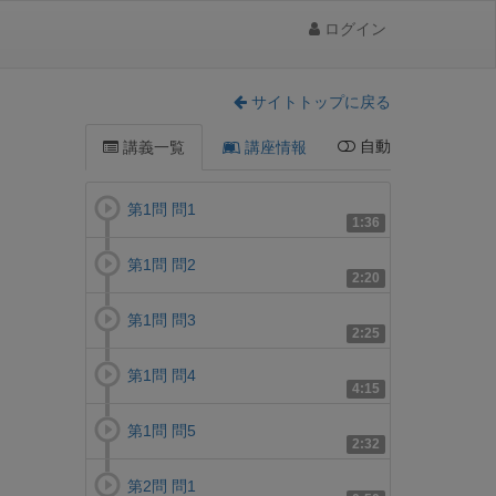
ログイン
サイトトップに戻る
自動
講義一覧
講座情報
第1問 問1
1:36
第1問 問2
2:20
第1問 問3
2:25
第1問 問4
4:15
第1問 問5
2:32
第2問 問1