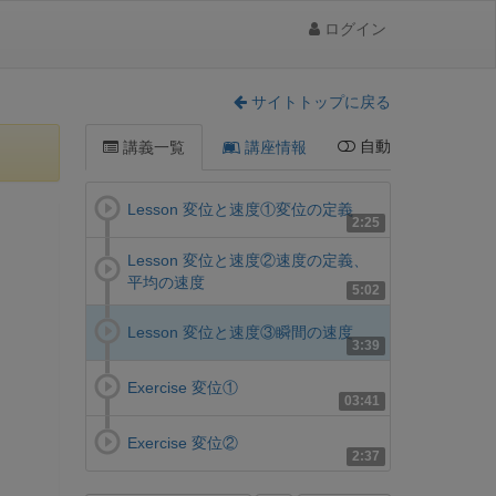
ログイン
サイトトップに戻る
自動
講義一覧
講座情報
Lesson 変位と速度①変位の定義
2:25
Lesson 変位と速度②速度の定義、
平均の速度
5:02
Lesson 変位と速度③瞬間の速度
3:39
Exercise 変位①
03:41
Exercise 変位②
2:37