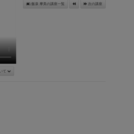
飯泉 摩美の講座一覧
次の講座
いて