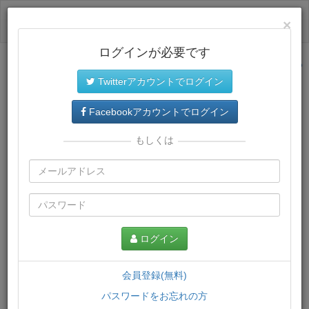
ログイン
×
ログインが必要です
サイトトップに戻る
Twitterアカウントでログイン
プレミアム会員
では、教材がダウンロードでき、快適な動画
再生環境が提供されます。
Facebookアカウントでログイン
もしくは
ログイン
会員登録(無料)
パスワードをお忘れの方