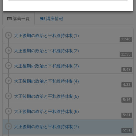
この講義について
講義一覧
講座情報
大正後期の政治と平和維持体制(1)
11:46
大正後期の政治と平和維持体制(2)
11:55
大正後期の政治と平和維持体制(3)
9:47
大正後期の政治と平和維持体制(4)
4:33
大正後期の政治と平和維持体制(5)
5:16
大正後期の政治と平和維持体制(6)
5:21
大正後期の政治と平和維持体制(7)
5:51