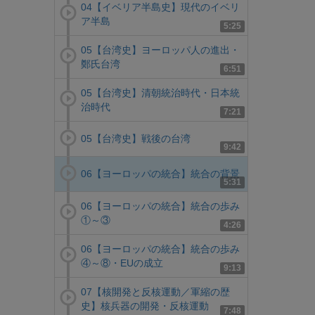
04【イベリア半島史】現代のイベリ
ア半島
5:25
05【台湾史】ヨーロッパ人の進出・
鄭氏台湾
6:51
05【台湾史】清朝統治時代・日本統
治時代
7:21
05【台湾史】戦後の台湾
9:42
06【ヨーロッパの統合】統合の背景
5:31
06【ヨーロッパの統合】統合の歩み
①～③
4:26
06【ヨーロッパの統合】統合の歩み
④～⑧・EUの成立
9:13
07【核開発と反核運動／軍縮の歴
史】核兵器の開発・反核運動
7:48