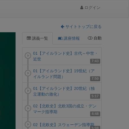
ログイン
サイトトップに戻る
自動
講義一覧
講座情報
01【アイルランド史】古代～中世・
近世
7:43
01【アイルランド史】19世紀（ア
イルランド問題）
7:50
01【アイルランド史】20世紀（独
立運動の激化）
5:17
02【北欧史】北欧3国の成立・デン
マーク指導期
4:48
02【北欧史】スウェーデン指導期
5:08