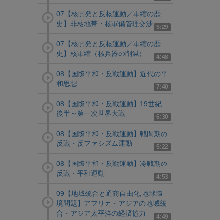
07【核開発と反核運動／軍縮の歴
史】非核地帯・核軍備管理交渉
5:29
07【核開発と反核運動／軍縮の歴
史】核軍縮（核兵器の削減）
4:48
08【国際平和・反戦運動】近代の平
和思想
7:40
08【国際平和・反戦運動】19世紀
後半～第一次世界大戦
6:30
08【国際平和・反戦運動】戦間期の
反戦・反ファシズム運動
5:22
08【国際平和・反戦運動】冷戦期の
反戦・平和運動
4:53
09【地域統合と通商自由化,地球環
境問題】アフリカ・アジアの地域統
合・アジア太平洋の経済協力
4:49