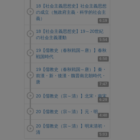
18【社会主義思想史】社会主義思想
の成立（無政府主義・科学的社会主
義）
6:19
18【社会主義思想史】19～20世紀
の社会主義運動
5:54
19【儒教史（春秋戦国～唐）】春秋
戦国時代
6:50
19【儒教史（春秋戦国～唐）】秦・
前漢・新・後漢・魏晋南北朝時代・
唐
7:47
20【儒教史（宗～清）】北宋・南宋
6:29
20【儒教史（宗～清）】元・明
4:40
20【儒教史（宗～清）】明末清初・
清
5:03