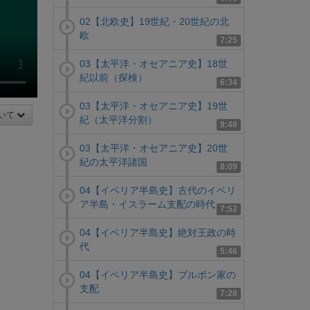
02【北欧史】19世紀・20世紀の北
欧
7:25
03【太平洋・オセアニア史】18世
紀以前（探検）
6:34
03【太平洋・オセアニア史】19世
いて
紀（太平洋分割）
9:48
03【太平洋・オセアニア史】20世
紀の太平洋諸国
8:09
04【イベリア半島史】古代のイベリ
ア半島・イスラーム支配の時代
7:52
04【イベリア半島史】絶対王政の時
代
5:46
04【イベリア半島史】ブルボン家の
支配
7:28