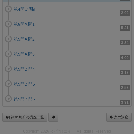
第4問C 問9
2:02
第5問A 問1
5:21
第5問A 問2
3:34
第5問A 問3
4:00
第5問B 問4
3:17
第5問B 問5
2:53
第5問B 問6
3:31
鈴木 悠介の講座一覧
次の講座
Copyright 2026 (c) 学びエイド All Rights Reserved