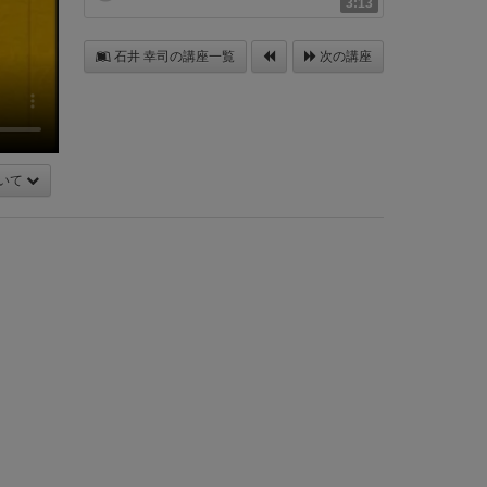
3:13
石井 幸司の講座一覧
次の講座
いて