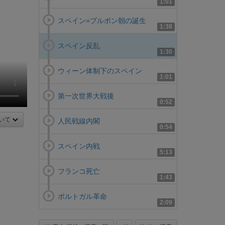
1:01
スペイン=ブルボン朝の誕生
1:38
スペイン反乱
1:30
ウィーン体制下のスペイン
1:01
第一次世界大戦後
0:52
いて
人民戦線内閣
0:54
スペイン内戦
5:13
フランコ死亡
1:43
ポルトガル革命
2:09