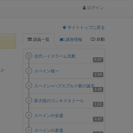
ログイン
サイトトップに戻る
自動
講義一覧
講座情報
古代～イスラーム支配
6:57
スペイン統一
2:28
スペイン=ハプスブルク家の誕生
1:40
新大陸のコンキスタドール
1:12
スペインの全盛
3:47
スペインの衰退