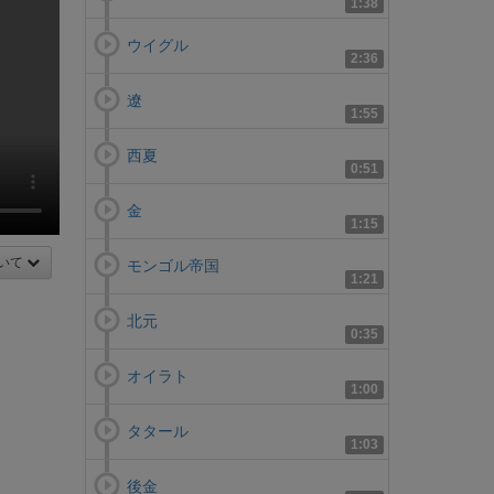
1:38
ウイグル
2:36
遼
1:55
西夏
0:51
金
1:15
いて
モンゴル帝国
1:21
北元
0:35
オイラト
1:00
タタール
1:03
後金