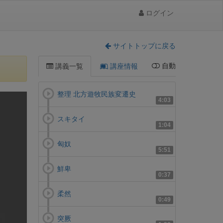
ログイン
サイトトップに戻る
自動
講義一覧
講座情報
整理 北方遊牧民族変遷史
4:03
スキタイ
1:04
匈奴
5:51
鮮卑
0:37
柔然
0:49
突厥