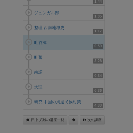
1:44
ジュンガル部
1:05
整理 西南地域史
1:17
吐谷渾
0:59
吐蕃
3:28
南詔
0:34
大理
0:36
研究 中国の周辺民族対策
4:33
田中 拓雄の講座一覧
次の講座