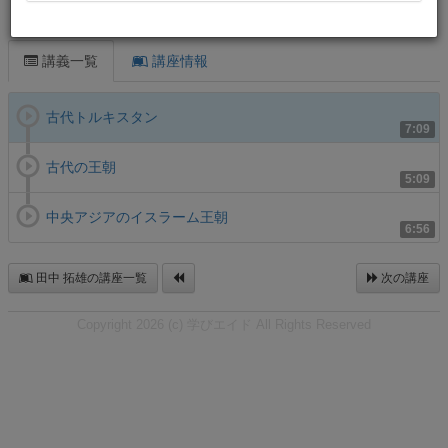
この講義について
講義一覧
講座情報
古代トルキスタン
7:09
古代の王朝
5:09
中央アジアのイスラーム王朝
6:56
田中 拓雄の講座一覧
次の講座
Copyright 2026 (c) 学びエイド All Rights Reserved