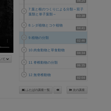
04:25
7.葉と根のつくりによる分類～双子
葉類と単子葉類～
03:38
8.シダ植物とコケ植物
04:41
9.植物の分類
02:46
10.肉食動物と草食動物
04:34
いて
11.脊椎動物の分類
06:35
12.無脊椎動物
02:04
ふたばの講座一覧
次の講座