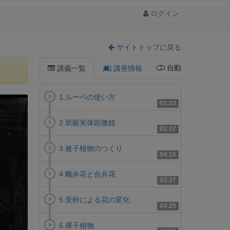
ログイン
サイトトップに戻る
自動
講義一覧
講座情報
1.ルーペの使い方
01:33
2.双眼実体顕微鏡
02:17
3.被子植物のつくり
04:10
4.離弁花と合弁花
03:37
5.受粉による花の変化
04:25
6.裸子植物