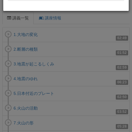
この講義について
講義一覧
講座情報
1.大地の変化
02:49
2.断層の種類
01:52
3.地震が起こるしくみ
02:59
4.地震のゆれ
06:23
5.日本付近のプレート
02:50
6.火山の活動
03:52
7.火山の形
05:28