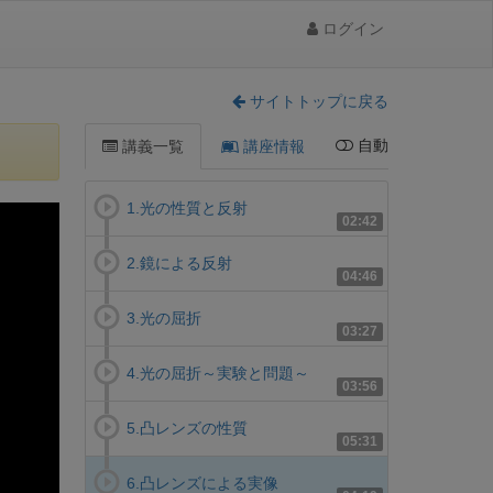
ログイン
サイトトップに戻る
自動
講義一覧
講座情報
1.光の性質と反射
02:42
2.鏡による反射
04:46
3.光の屈折
03:27
4.光の屈折～実験と問題～
03:56
5.凸レンズの性質
05:31
6.凸レンズによる実像