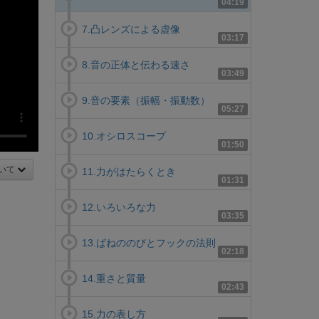
04:19
7.凸レンズによる虚像
03:17
8.音の正体と伝わる速さ
03:49
9.音の要素（振幅・振動数）
05:27
10.オシロスコープ
01:50
いて
11.力がはたらくとき
01:31
12.いろいろな力
03:35
13.ばねののびとフックの法則
02:18
14.重さと質量
02:43
15.力の表し方