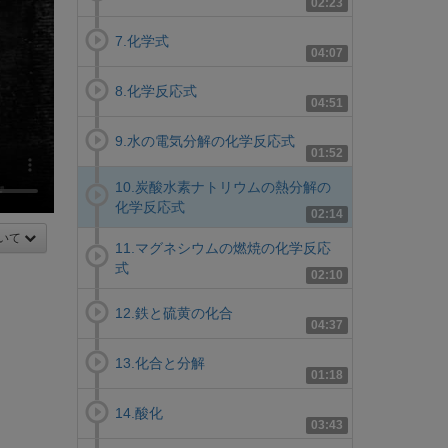
02:23
7.化学式
04:07
8.化学反応式
04:51
9.水の電気分解の化学反応式
01:52
10.炭酸水素ナトリウムの熱分解の
化学反応式
02:14
いて
11.マグネシウムの燃焼の化学反応
式
02:10
12.鉄と硫黄の化合
04:37
13.化合と分解
01:18
14.酸化
03:43