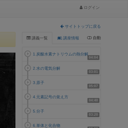
ログイン
サイトトップに戻る
自動
講義一覧
講座情報
1.炭酸水素ナトリウムの熱分解
04:04
2.水の電気分解
03:01
3.原子
05:07
4.元素記号の覚え方
04:40
5.分子
03:20
6.単体と化合物