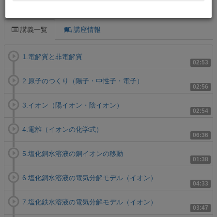
この講義について
講義一覧
講座情報
1.電解質と非電解質
02:53
2.原子のつくり（陽子・中性子・電子）
02:56
3.イオン（陽イオン・陰イオン）
02:54
4.電離（イオンの化学式）
06:36
5.塩化銅水溶液の銅イオンの移動
01:38
6.塩化銅水溶液の電気分解モデル（イオン）
04:33
7.塩化鉄水溶液の電気分解モデル（イオン）
03:47