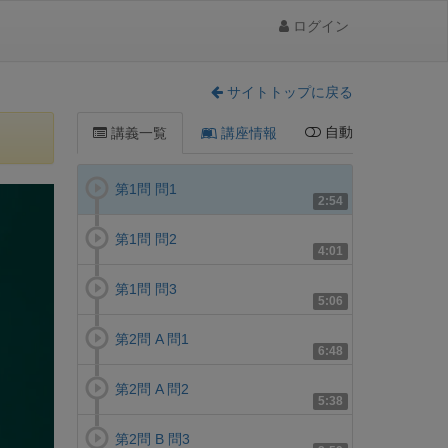
ログイン
サイトトップに戻る
自動
講義一覧
講座情報
第1問 問1
2:54
第1問 問2
4:01
第1問 問3
5:06
第2問 A 問1
6:48
第2問 A 問2
5:38
第2問 B 問3