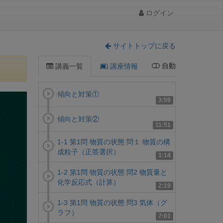
ログイン
サイトトップに戻る
自動
講義一覧
講座情報
傾向と対策①
3:59
傾向と対策②
11:51
1-1 第1問 物質の状態 問１ 物質の構
成粒子（正答選択）
1:14
1-2 第1問 物質の状態 問2 物質量と
化学反応式（計算）
2:19
1-3 第1問 物質の状態 問3 気体（グ
ラフ）
7:01