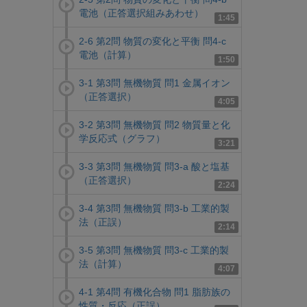
電池（正答選択組みあわせ）
1:45
2-6 第2問 物質の変化と平衡 問4-c
電池（計算）
1:50
3-1 第3問 無機物質 問1 金属イオン
（正答選択）
4:05
3-2 第3問 無機物質 問2 物質量と化
学反応式（グラフ）
3:21
3-3 第3問 無機物質 問3-a 酸と塩基
（正答選択）
2:24
3-4 第3問 無機物質 問3-b 工業的製
法（正誤）
2:14
3-5 第3問 無機物質 問3-c 工業的製
法（計算）
4:07
4-1 第4問 有機化合物 問1 脂肪族の
性質・反応（正誤）