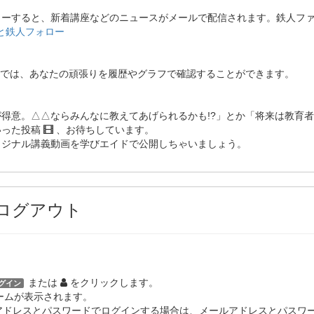
ローすると、新着講座などのニュースがメールで配信されます。鉄人フ
と鉄人フォロー
あなたの頑張りを履歴やグラフで確認することができます。
では、
が得意。△△ならみんなに教えてあげられるかも!?」とか「将来は教育
いった投稿
、お待ちしています。
リジナル講義動画を学びエイドで公開しちゃいましょう。
ログアウト
または
をクリックします。
グイン
ームが表示されます。
アドレスとパスワードでログインする場合は、メールアドレスとパスワ