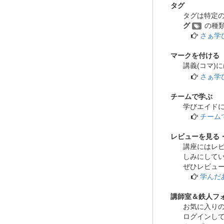
タグ
タグは特定
グ
の種
さぁ学
マークを付ける
講義(コマ)
さぁ学
チームで学ぶ
学びエイド
チーム
レビューを見る
講座にはレ
しみにして
ぜひレビュ
学んだあ
講師室＆鉄人フ
お気に入り
ログインして