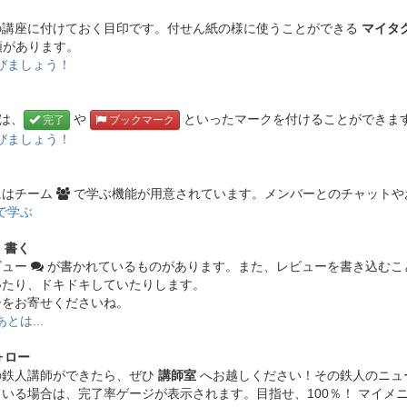
の講座に付けておく目印です。付せん紙の様に使うことができる
マイタ
類があります。
びましょう！
には、
や
といったマークを付けることができま
完了
ブックマーク
びましょう！
にはチーム
で学ぶ機能が用意されています。メンバーとのチャットや
で学ぶ
・書く
ビュー
が書かれているものがあります。また、レビューを書き込むこ
いたり、ドキドキしていたりします。
ーをお寄せくださいね。
とは...
ォロー
の鉄人講師ができたら、ぜひ
講師室
へお越しください！その鉄人のニュ
いる場合は、完了率ゲージが表示されます。目指せ、100％！ マイメ