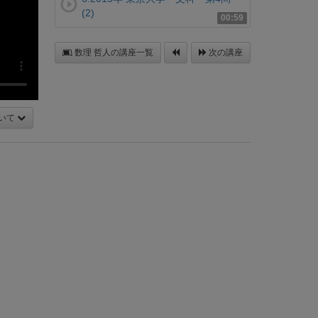
(2)
00:59
数理 哲人の講座一覧
次の講座
いて