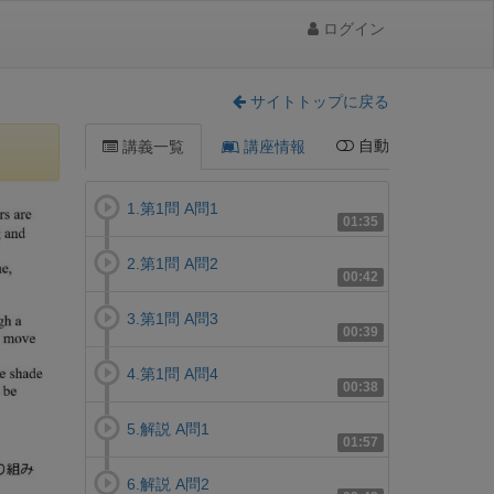
ログイン
サイトトップに戻る
自動
講義一覧
講座情報
1.第1問 A問1
01:35
2.第1問 A問2
00:42
3.第1問 A問3
00:39
4.第1問 A問4
00:38
5.解説 A問1
01:57
6.解説 A問2