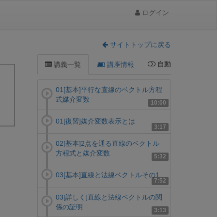
ログイン
サイトトップに戻る
自動
講義一覧
講座情報
01[基本]平行な直線のベクトル方程
式媒介変数
10:00
01[復習]媒介変数表示とは
3:17
02[基本]2点を通る直線のベクトル
方程式と媒介変数
5:32
03[基本]直線と法線ベクトルその1
7:52
03[詳しく]直線と法線ベクトルの関
係の証明
3:13