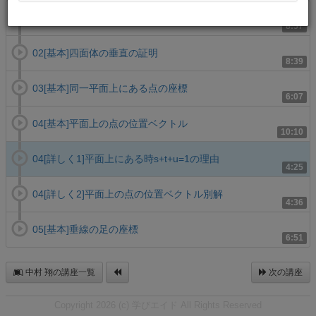
01[基本]空間での位置ベクトル
8:57
02[基本]四面体の垂直の証明
8:39
03[基本]同一平面上にある点の座標
6:07
04[基本]平面上の点の位置ベクトル
10:10
04[詳しく1]平面上にある時s+t+u=1の理由
4:25
04[詳しく2]平面上の点の位置ベクトル別解
4:36
05[基本]垂線の足の座標
6:51
中村 翔の講座一覧
次の講座
Copyright 2026 (c) 学びエイド All Rights Reserved