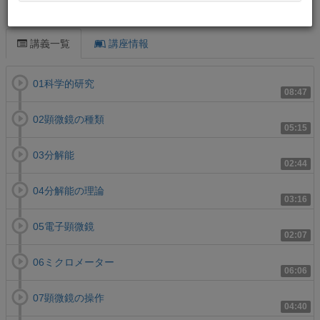
この講義について
講義一覧
講座情報
01科学的研究
08:47
02顕微鏡の種類
05:15
03分解能
02:44
04分解能の理論
03:16
05電子顕微鏡
02:07
06ミクロメーター
06:06
07顕微鏡の操作
04:40