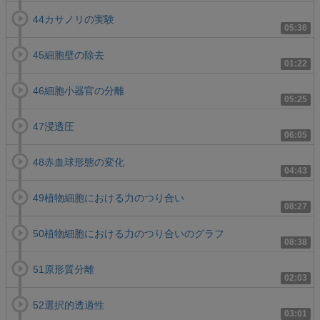
44カサノリの実験
05:36
45細胞壁の除去
01:22
46細胞小器官の分離
05:25
47浸透圧
06:05
48赤血球形態の変化
04:43
49植物細胞における力のつり合い
08:27
50植物細胞における力のつり合いのグラフ
08:38
51原形質分離
02:03
52選択的透過性
03:01