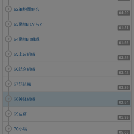
62細胞間結合
04:29
63動物のからだ
01:31
64動物の組織
01:55
65上皮組織
03:25
66結合組織
03:42
67筋組織
03:29
68神経組織
02:54
69皮膚
01:39
70小腸
05:05