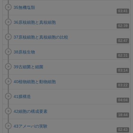
35無機塩類
03:41
36原核細胞と真核細胞
02:39
37原核細胞と真核細胞の比較
02:47
38原核生物
02:31
39古細菌と細菌
03:14
40植物細胞と動物細胞
03:22
41膜構造
04:04
42細胞の構成要素
18:44
43アメーバの実験
02:43