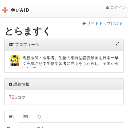
ログイン
サイトトップに戻る
とらますく
プロフィール
現役医師・医学者。生物の網羅型講義動画を日本一早
く完成させて生物学習者に光明をもたらし、全国から
絶大な支持を受けてきた。
以後も無料系Web学習界のパイオニアとして第一線を走り続
け、その独特の立ち位置から日本の教育の理想のあり方を追
講義情報
う。
代表著書に「本当の『勉強法』を知りたくないか？」、また
721
コマ
自身のHPやYoutubeチャンネルで、勉強法や英語学習動画の
公開も行っている。
医師らしい落ち着いた話し口、また初学者を決して取りこぼ
さない丁寧な解説、そしてハイレベルな実力を養成する濃密
な講義を堪能すべし。