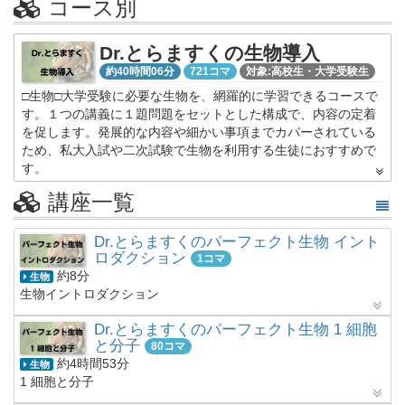
コース別
Dr.とらますくの生物導入
約40時間06分
721コマ
対象:高校生・大学受験生
□生物□大学受験に必要な生物を、網羅的に学習できるコースで
す。１つの講義に１題問題をセットとした構成で、内容の定着
を促します。発展的な内容や細かい事項までカバーされている
ため、私大入試や二次試験で生物を利用する生徒におすすめで
す。
講座一覧
Dr.とらますくのパーフェクト生物 イント
ロダクション
1コマ
約8分
生物
生物イントロダクション
Dr.とらますくのパーフェクト生物 1 細胞
と分子
80コマ
約4時間53分
生物
1 細胞と分子