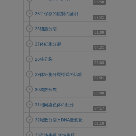
05:58
25半保存的複製の証明
07:21
26細胞分裂
01:09
27体細胞分裂
04:21
28核分裂
03:03
29体細胞分裂様式の比較
02:01
30減数分裂
06:40
31相同染色体の配分
04:17
32減数分裂とDNA量変化
02:10
33有性生殖,無性生殖