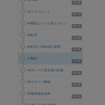
03:28
43トリプレット
02:47
44開始コドンと終止コドン
03:13
45転写
01:49
46転写とDNA自己複製
01:58
47翻訳
03:26
48タンパク質合成の詳細
06:50
49クローン動物
02:48
50唾液腺染色体
04:20