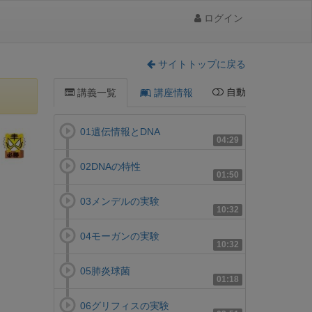
ログイン
サイトトップに戻る
自動
講義一覧
講座情報
01遺伝情報とDNA
04:29
02DNAの特性
01:50
03メンデルの実験
10:32
04モーガンの実験
10:32
05肺炎球菌
01:18
06グリフィスの実験