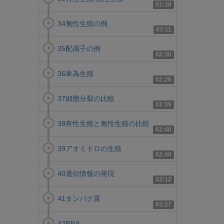
01:38
34無性生殖の例
03:11
35配偶子の例
02:30
36単為生殖
02:26
37細胞分裂の比較
01:39
38有性生殖と無性生殖の比較
02:40
39アオミドロの生殖
02:40
40遺伝情報の発現
02:12
41タンパク質
03:27
42RNA