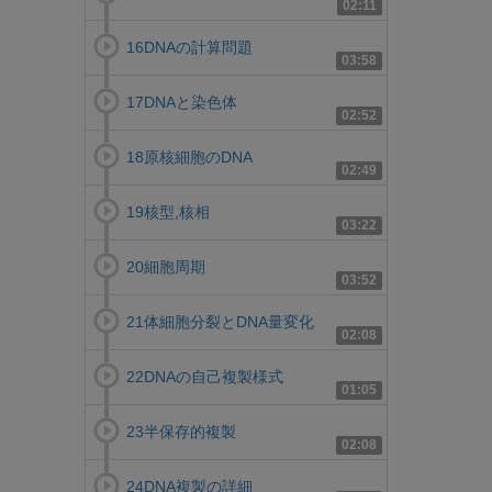
02:11
16DNAの計算問題
03:58
17DNAと染色体
02:52
18原核細胞のDNA
02:49
19核型,核相
03:22
20細胞周期
03:52
21体細胞分裂とDNA量変化
02:08
22DNAの自己複製様式
01:05
23半保存的複製
02:08
24DNA複製の詳細