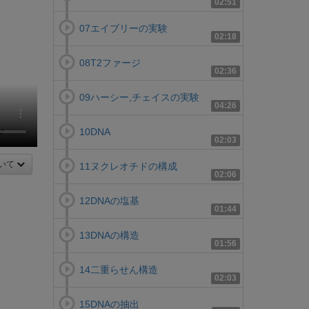
02:51
07エイブリーの実験
02:18
08T2ファージ
02:36
09ハーシー,チェイスの実験
04:26
10DNA
02:03
いて
11ヌクレオチドの構成
02:06
12DNAの塩基
01:44
13DNAの構造
01:56
14二重らせん構造
02:03
15DNAの抽出