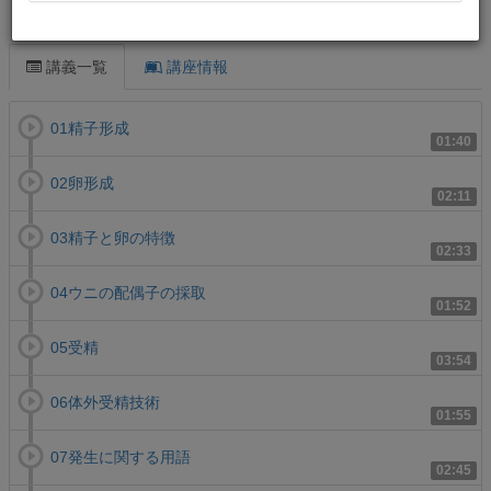
この講義について
講義一覧
講座情報
01精子形成
01:40
02卵形成
02:11
03精子と卵の特徴
02:33
04ウニの配偶子の採取
01:52
05受精
03:54
06体外受精技術
01:55
07発生に関する用語
02:45