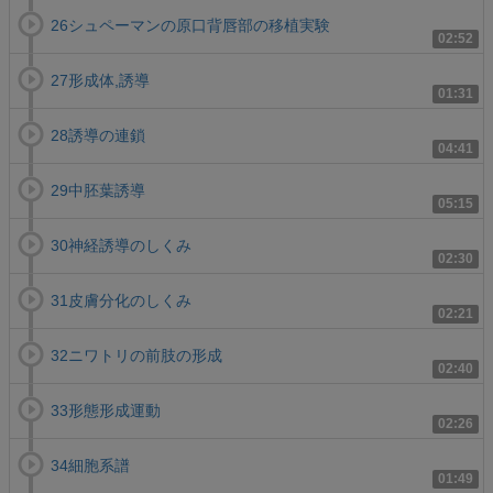
26シュペーマンの原口背唇部の移植実験
02:52
27形成体,誘導
01:31
28誘導の連鎖
04:41
29中胚葉誘導
05:15
30神経誘導のしくみ
02:30
31皮膚分化のしくみ
02:21
32ニワトリの前肢の形成
02:40
33形態形成運動
02:26
34細胞系譜
01:49