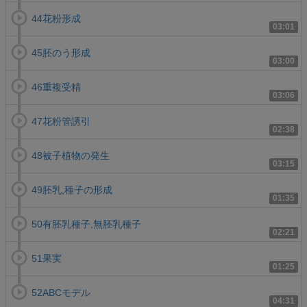
44花粉形成
03:01
45胚のう形成
03:00
46重複受精
03:06
47花粉管誘引
02:38
48被子植物の発生
03:15
49胚乳,種子の形成
01:35
50有胚乳種子,無胚乳種子
02:21
51果実
01:25
52ABCモデル
04:31