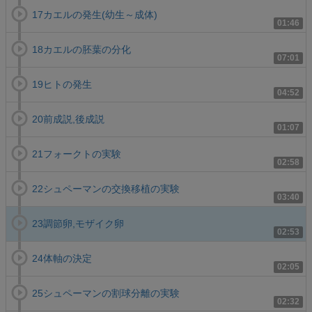
17カエルの発生(幼生～成体)
01:46
18カエルの胚葉の分化
07:01
19ヒトの発生
04:52
20前成説,後成説
01:07
21フォークトの実験
02:58
22シュペーマンの交換移植の実験
03:40
23調節卵,モザイク卵
02:53
24体軸の決定
02:05
25シュペーマンの割球分離の実験
02:32