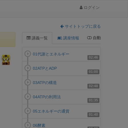
ログイン
サイトトップに戻る
自動
講義一覧
講座情報
01代謝とエネルギー
02:46
02ATPとADP
01:00
03ATPの構造
02:48
04ATPの利用法
01:35
05エネルギーの通貨
01:40
06酵素