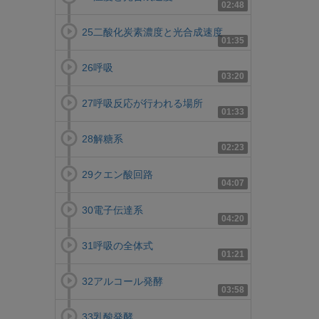
02:48
25二酸化炭素濃度と光合成速度
01:35
26呼吸
03:20
27呼吸反応が行われる場所
01:33
28解糖系
02:23
29クエン酸回路
04:07
30電子伝達系
04:20
31呼吸の全体式
01:21
32アルコール発酵
03:58
33乳酸発酵