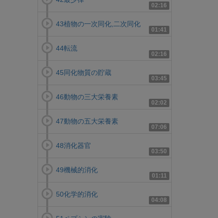
02:16
43植物の一次同化,二次同化
01:41
44転流
02:16
45同化物質の貯蔵
03:45
46動物の三大栄養素
02:02
47動物の五大栄養素
07:06
48消化器官
03:50
49機械的消化
01:11
50化学的消化
04:08