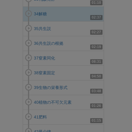
01:10
34解糖
02:37
35共生説
02:27
36共生説の根拠
02:19
37窒素同化
08:31
38窒素固定
04:50
39生物の栄養形式
03:48
40植物の不可欠元素
01:26
41肥料
01:15
42最少律