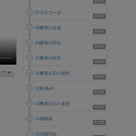
02:35
07カタラーゼ
01:22
08酵素の合成
00:51
09酵素の所在
02:50
10酵素の特性
04:35
いて
11酵素反応の過程
00:55
12最適pH
01:52
13酵素反応の速度
03:15
14補酵素
01:58
15炭酸同化