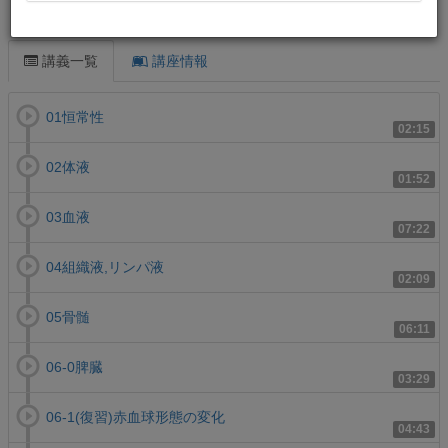
この講義について
講義一覧
講座情報
01恒常性
02:15
02体液
01:52
03血液
07:22
04組織液,リンパ液
02:09
05骨髄
06:11
06-0脾臓
03:29
06-1(復習)赤血球形態の変化
04:43