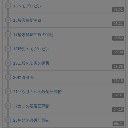
15ヘモグロビン
02:51
16酸素解離曲線
05:21
17酸素解離曲線の問題
05:59
18胎児ヘモグロビン
04:30
19二酸化炭素の運搬
03:35
20血液凝固
08:18
21ゾウリムシの浸透圧調節
02:31
22カニの浸透圧調節
04:16
23魚類の浸透圧調節
06:11