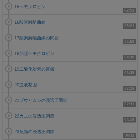
15ヘモグロビン
02:51
16酸素解離曲線
05:21
17酸素解離曲線の問題
05:59
18胎児ヘモグロビン
04:30
19二酸化炭素の運搬
03:35
20血液凝固
08:18
21ゾウリムシの浸透圧調節
02:31
22カニの浸透圧調節
04:16
23魚類の浸透圧調節
06:11