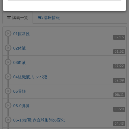
この講義について
講義一覧
講座情報
01恒常性
02:15
02体液
01:52
03血液
07:22
04組織液,リンパ液
02:09
05骨髄
06:11
06-0脾臓
03:29
06-1(復習)赤血球形態の変化
04:43