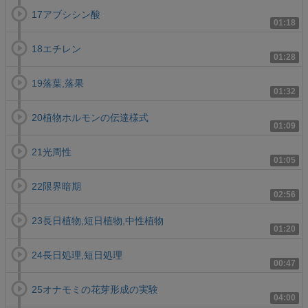
17アブシシン酸
01:18
18エチレン
01:28
19落葉,落果
01:32
20植物ホルモンの伝達様式
01:09
21光周性
01:05
22限界暗期
02:56
23長日植物,短日植物,中性植物
01:20
24長日処理,短日処理
00:47
25オナモミの花芽形成の実験
04:00