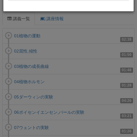
この講義について
講義一覧
講座情報
01植物の運動
02:38
02屈性,傾性
01:50
03植物の成長曲線
01:48
04植物ホルモン
01:28
05ダーウィンの実験
04:26
06ボイセンイエンセン,パールの実験
03:21
07ウェントの実験
01:26