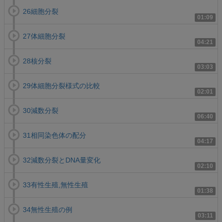
26細胞分裂
01:09
27体細胞分裂
04:21
28核分裂
03:03
29体細胞分裂様式の比較
02:01
30減数分裂
06:40
31相同染色体の配分
04:17
32減数分裂とDNA量変化
02:10
33有性生殖,無性生殖
01:38
34無性生殖の例
03:11