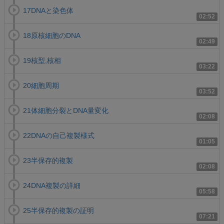
17DNAと染色体
02:52
18原核細胞のDNA
02:49
19核型,核相
03:22
20細胞周期
03:52
21体細胞分裂とDNA量変化
02:08
22DNAの自己複製様式
01:05
23半保存的複製
02:08
24DNA複製の詳細
05:58
25半保存的複製の証明
07:21