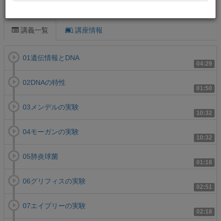
この講義について
講義一覧
講座情報
01遺伝情報とDNA
04:29
02DNAの特性
01:50
03メンデルの実験
10:32
04モーガンの実験
10:32
05肺炎球菌
01:18
06グリフィスの実験
02:51
07エイブリーの実験
02:18