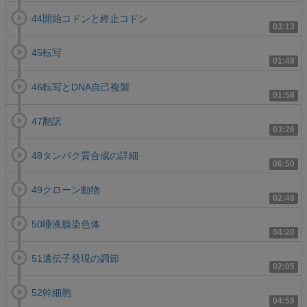
44開始コドンと終止コドン
03:13
45転写
01:49
46転写とDNA自己複製
01:58
47翻訳
03:26
48タンパク質合成の詳細
06:50
49クローン動物
02:48
50唾液腺染色体
04:20
51遺伝子発現の調節
02:05
52幹細胞
04:59