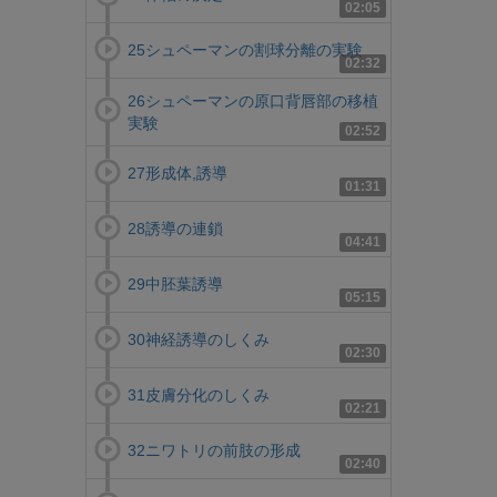
02:05
25シュペーマンの割球分離の実験
02:32
26シュペーマンの原口背唇部の移植
実験
02:52
27形成体,誘導
01:31
28誘導の連鎖
04:41
29中胚葉誘導
05:15
30神経誘導のしくみ
02:30
31皮膚分化のしくみ
02:21
32ニワトリの前肢の形成
02:40