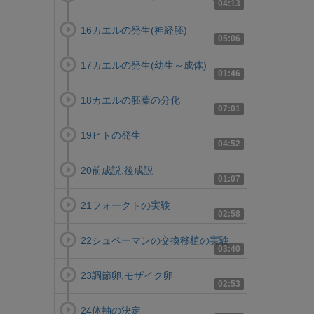
04:13
16カエルの発生(神経胚)
05:06
17カエルの発生(幼生～成体)
01:46
18カエルの胚葉の分化
07:01
19ヒトの発生
04:52
20前成説,後成説
01:07
21フォークトの実験
02:58
22シュペーマンの交換移植の実験
03:40
23調節卵,モザイク卵
02:53
24体軸の決定