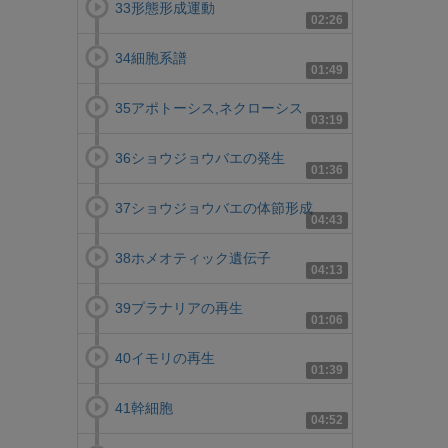
33形態形成運動
02:26
34細胞系譜
01:49
35アポトーシス,ネクローシス
03:19
36ショウジョウバエの発生
01:36
37ショウジョウバエの体節形成
04:43
38ホメオティック遺伝子
04:13
39プラナリアの再生
01:06
40イモリの再生
01:39
41幹細胞
04:52