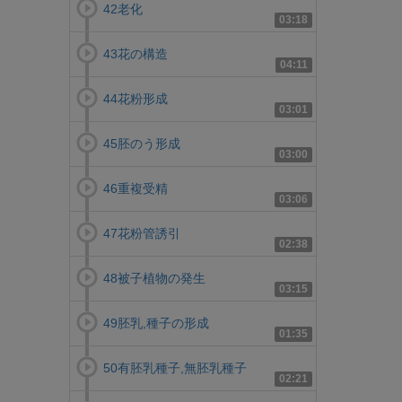
42老化
03:18
43花の構造
04:11
44花粉形成
03:01
45胚のう形成
03:00
46重複受精
03:06
47花粉管誘引
02:38
48被子植物の発生
03:15
49胚乳,種子の形成
01:35
50有胚乳種子,無胚乳種子
02:21