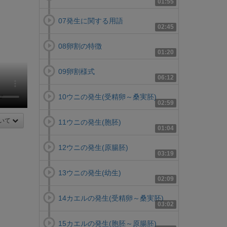
01:55
07発生に関する用語
02:45
08卵割の特徴
01:20
09卵割様式
06:12
10ウニの発生(受精卵～桑実胚)
02:59
いて
11ウニの発生(胞胚)
01:04
12ウニの発生(原腸胚)
03:19
13ウニの発生(幼生)
02:09
14カエルの発生(受精卵～桑実胚)
03:02
15カエルの発生(胞胚～原腸胚)