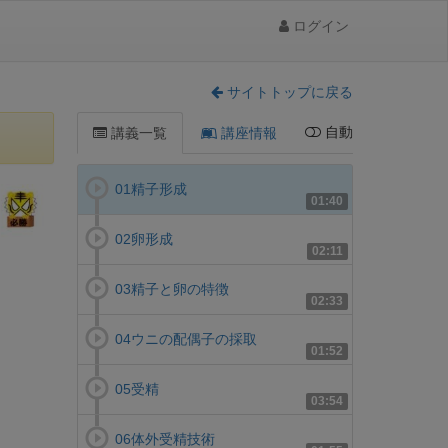
ログイン
サイトトップに戻る
自動
講義一覧
講座情報
01精子形成
01:40
02卵形成
02:11
03精子と卵の特徴
02:33
04ウニの配偶子の採取
01:52
05受精
03:54
06体外受精技術