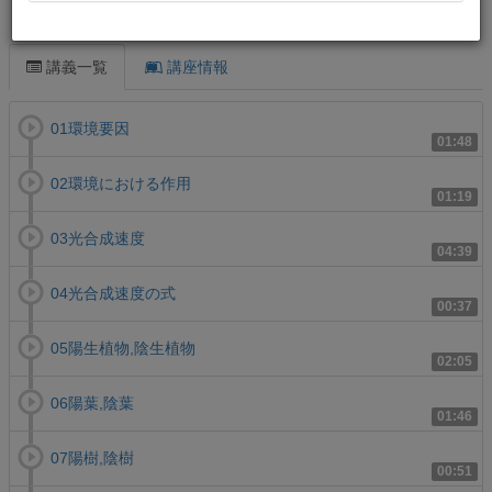
この講義について
講義一覧
講座情報
01環境要因
01:48
02環境における作用
01:19
03光合成速度
04:39
04光合成速度の式
00:37
05陽生植物,陰生植物
02:05
06陽葉,陰葉
01:46
07陽樹,陰樹
00:51