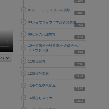
03:05
07ビードル,テイタムの実験
06:02
08ショウジョウバエ形質の実験
01:44
09ヒトの代謝異常
03:51
10一遺伝子一酵素説,一遺伝子一ポ
リペプチド説
03:04
いて
11環境変異
02:09
12遺伝的変異
00:41
13染色体突然変異
05:06
14種なしスイカ
02:13