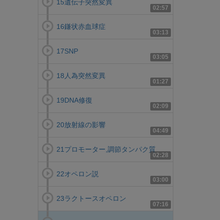
15遺伝子突然変異
02:57
16鎌状赤血球症
03:13
17SNP
03:05
18人為突然変異
01:27
19DNA修復
02:09
20放射線の影響
04:49
21プロモーター,調節タンパク質
02:28
22オペロン説
03:00
23ラクトースオペロン
07:16