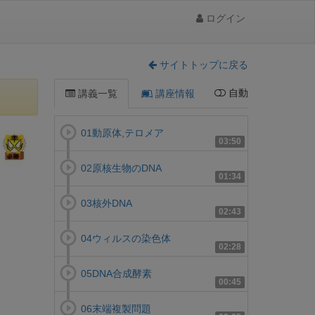
ログイン
サイトトップに戻る
自動
講義一覧
講座情報
01動原体,テロメア
03:50
02原核生物のDNA
01:34
03核外DNA
02:43
04ウィルスの染色体
02:28
05DNA合成酵素
00:45
06末端複製問題