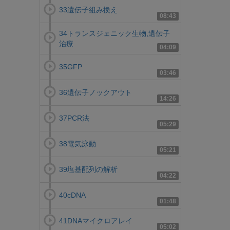
33遺伝子組み換え
08:43
34トランスジェニック生物,遺伝子
治療
04:09
35GFP
03:46
36遺伝子ノックアウト
14:26
37PCR法
05:29
38電気泳動
05:21
39塩基配列の解析
04:22
40cDNA
01:48
41DNAマイクロアレイ
05:02