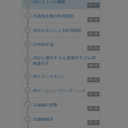
24ヒストンの修飾
03:47
25真核生物の転写調節
05:10
26ホルモンによる転写調節
01:59
27RNA干渉
05:16
28がん遺伝子,がん原遺伝子,がん抑
制遺伝子
04:18
29トランスポゾン
05:42
30ゲノムインプリンティング
07:31
31組織の培養
03:20
32細胞融合
03:33