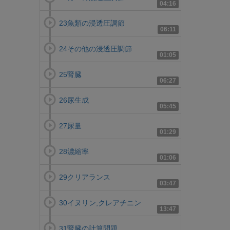
04:16
23魚類の浸透圧調節
06:11
24その他の浸透圧調節
01:05
25腎臓
06:27
26尿生成
05:45
27尿量
01:29
28濃縮率
01:06
29クリアランス
03:47
30イヌリン,クレアチニン
13:47
31腎臓の計算問題