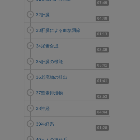
07:49
32肝臓
04:48
33肝臓による血糖調節
01:13
34尿素合成
02:39
35肝臓の機能
03:41
36老廃物の排出
01:41
37窒素排泄物
02:53
38神経
04:44
39神経系
01:28
40ヒトの神経系