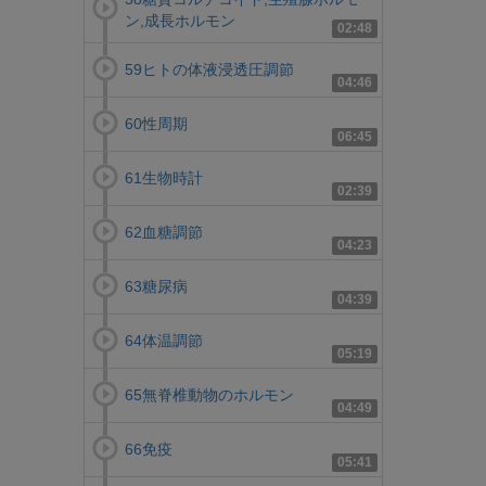
ン,成長ホルモン
02:48
59ヒトの体液浸透圧調節
04:46
60性周期
06:45
61生物時計
02:39
62血糖調節
04:23
63糖尿病
04:39
64体温調節
05:19
65無脊椎動物のホルモン
04:49
66免疫
05:41