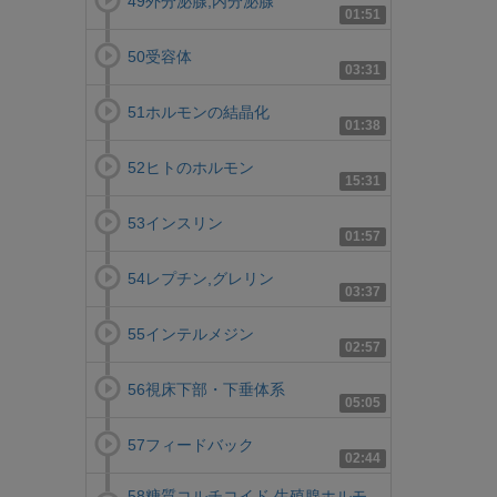
49外分泌腺,内分泌腺
01:51
50受容体
03:31
51ホルモンの結晶化
01:38
52ヒトのホルモン
15:31
53インスリン
01:57
54レプチン,グレリン
03:37
55インテルメジン
02:57
56視床下部・下垂体系
05:05
57フィードバック
02:44
58糖質コルチコイド,生殖腺ホルモ