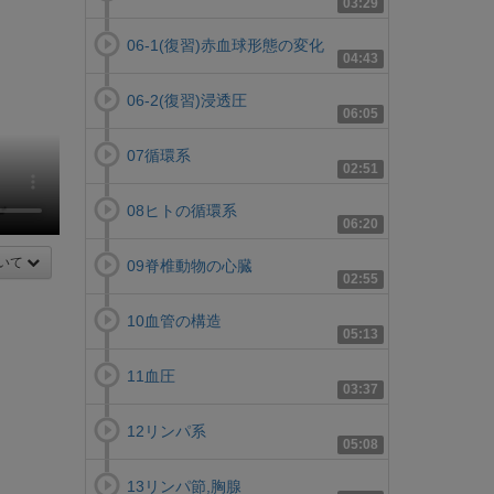
03:29
06-1(復習)赤血球形態の変化
04:43
06-2(復習)浸透圧
06:05
07循環系
02:51
08ヒトの循環系
06:20
いて
09脊椎動物の心臓
02:55
10血管の構造
05:13
11血圧
03:37
12リンパ系
05:08
13リンパ節,胸腺