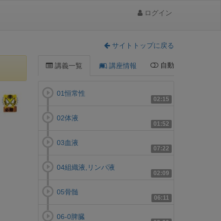
ログイン
サイトトップに戻る
自動
講義一覧
講座情報
01恒常性
02:15
02体液
01:52
03血液
07:22
04組織液,リンパ液
02:09
05骨髄
06:11
06-0脾臓