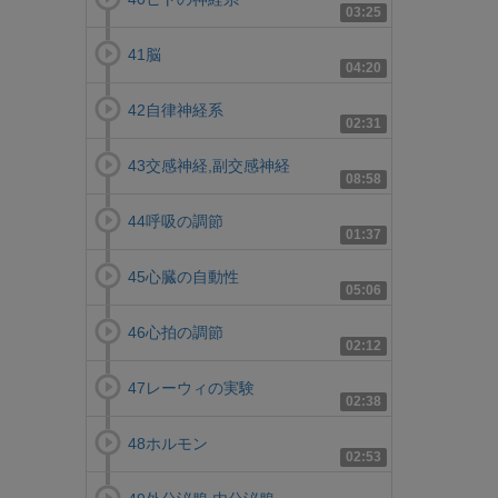
03:25
41脳
04:20
42自律神経系
02:31
43交感神経,副交感神経
08:58
44呼吸の調節
01:37
45心臓の自動性
05:06
46心拍の調節
02:12
47レーウィの実験
02:38
48ホルモン
02:53