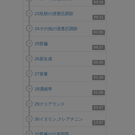
04:16
23魚類の浸透圧調節
06:11
24その他の浸透圧調節
01:05
25腎臓
06:27
26尿生成
05:45
27尿量
01:29
28濃縮率
01:06
29クリアランス
03:47
30イヌリン,クレアチニン
13:47
31腎臓の計算問題