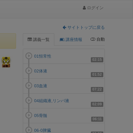
ログイン
サイトトップに戻る
自動
講義一覧
講座情報
01恒常性
02:15
02体液
01:52
03血液
07:22
04組織液,リンパ液
02:09
05骨髄
06:11
06-0脾臓