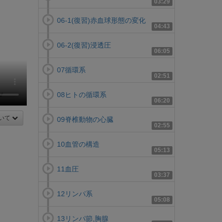
03:29
06-1(復習)赤血球形態の変化
04:43
06-2(復習)浸透圧
06:05
07循環系
02:51
08ヒトの循環系
06:20
いて
09脊椎動物の心臓
02:55
10血管の構造
05:13
11血圧
03:37
12リンパ系
05:08
13リンパ節,胸腺