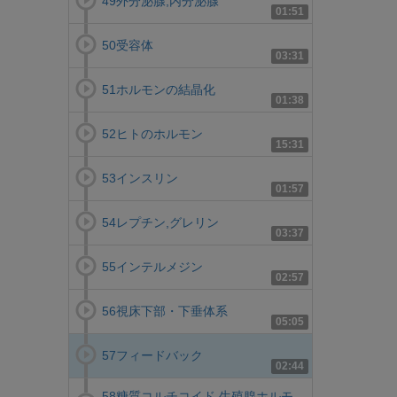
49外分泌腺,内分泌腺
01:51
50受容体
03:31
51ホルモンの結晶化
01:38
52ヒトのホルモン
15:31
53インスリン
01:57
54レプチン,グレリン
03:37
55インテルメジン
02:57
56視床下部・下垂体系
05:05
57フィードバック
02:44
58糖質コルチコイド,生殖腺ホルモ