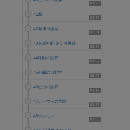
03:25
41脳
04:20
42自律神経系
02:31
43交感神経,副交感神経
08:58
44呼吸の調節
01:37
45心臓の自動性
05:06
46心拍の調節
02:12
47レーウィの実験
02:38
48ホルモン
02:53