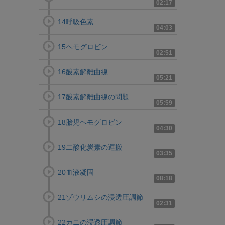
02:17
14呼吸色素
04:03
15ヘモグロビン
02:51
16酸素解離曲線
05:21
17酸素解離曲線の問題
05:59
18胎児ヘモグロビン
04:30
19二酸化炭素の運搬
03:35
20血液凝固
08:18
21ゾウリムシの浸透圧調節
02:31
22カニの浸透圧調節