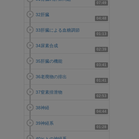
07:49
32肝臓
04:48
33肝臓による血糖調節
01:13
34尿素合成
02:39
35肝臓の機能
03:41
36老廃物の排出
01:41
37窒素排泄物
02:53
38神経
04:44
39神経系
01:28
40ヒトの神経系