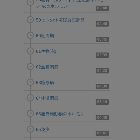
ン,成長ホルモン
02:48
59ヒトの体液浸透圧調節
04:46
60性周期
06:45
61生物時計
02:39
62血糖調節
04:23
63糖尿病
04:39
64体温調節
05:19
65無脊椎動物のホルモン
04:49
66免疫
05:41