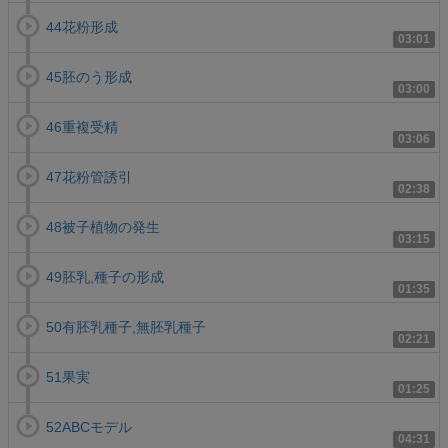
44花粉形成
03:01
45胚のう形成
03:00
46重複受精
03:06
47花粉管誘引
02:38
48被子植物の発生
03:15
49胚乳,種子の形成
01:35
50有胚乳種子,無胚乳種子
02:21
51果実
01:25
52ABCモデル
04:31