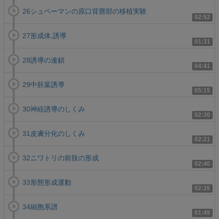
26シュペーマンの原口背唇部の移植実験
02:52
27形成体,誘導
01:31
28誘導の連鎖
04:41
29中胚葉誘導
05:15
30神経誘導のしくみ
02:30
31皮膚分化のしくみ
02:21
32ニワトリの前肢の形成
02:40
33形態形成運動
02:26
34細胞系譜
01:49