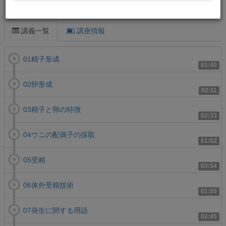
この講義について
講義一覧
講座情報
01精子形成
01:40
02卵形成
02:11
03精子と卵の特徴
02:33
04ウニの配偶子の採取
01:52
05受精
03:54
06体外受精技術
01:55
07発生に関する用語
02:45