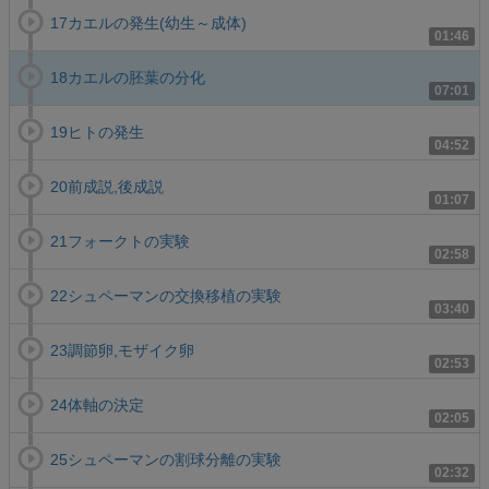
17カエルの発生(幼生～成体)
01:46
18カエルの胚葉の分化
07:01
19ヒトの発生
04:52
20前成説,後成説
01:07
21フォークトの実験
02:58
22シュペーマンの交換移植の実験
03:40
23調節卵,モザイク卵
02:53
24体軸の決定
02:05
25シュペーマンの割球分離の実験
02:32