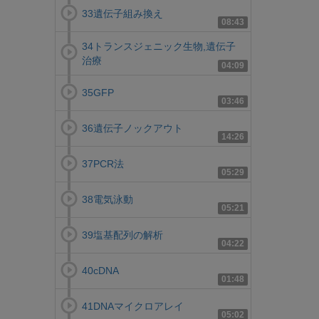
33遺伝子組み換え
08:43
34トランスジェニック生物,遺伝子
治療
04:09
35GFP
03:46
36遺伝子ノックアウト
14:26
37PCR法
05:29
38電気泳動
05:21
39塩基配列の解析
04:22
40cDNA
01:48
41DNAマイクロアレイ
05:02