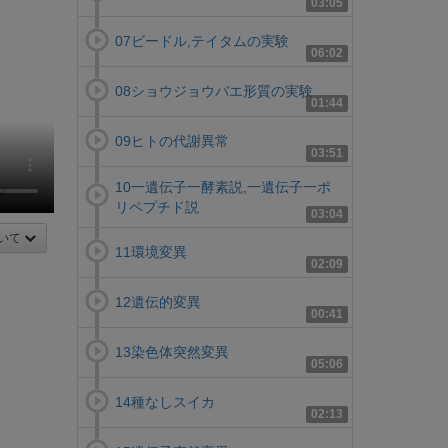
03:05
07ビードル,テイタムの実験
06:02
08ショウジョウバエ形質の実験
01:44
09ヒトの代謝異常
03:51
10一遺伝子一酵素説,一遺伝子一ポ
リペプチド説
03:04
いて
11環境変異
02:09
12遺伝的変異
00:41
13染色体突然変異
05:06
14種なしスイカ
02:13