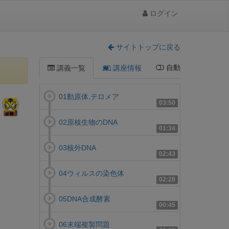
ログイン
サイトトップに戻る
自動
講義一覧
講座情報
01動原体,テロメア
03:50
02原核生物のDNA
01:34
03核外DNA
02:43
04ウィルスの染色体
02:28
05DNA合成酵素
00:45
06末端複製問題