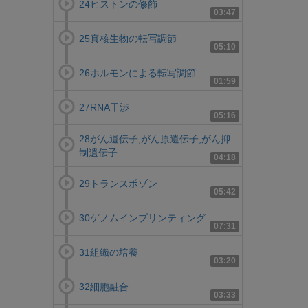
24ヒストンの修飾
03:47
25真核生物の転写調節
05:10
26ホルモンによる転写調節
01:59
27RNA干渉
05:16
28がん遺伝子,がん原遺伝子,がん抑
制遺伝子
04:18
29トランスポゾン
05:42
30ゲノムインプリンティング
07:31
31組織の培養
03:20
32細胞融合
03:33