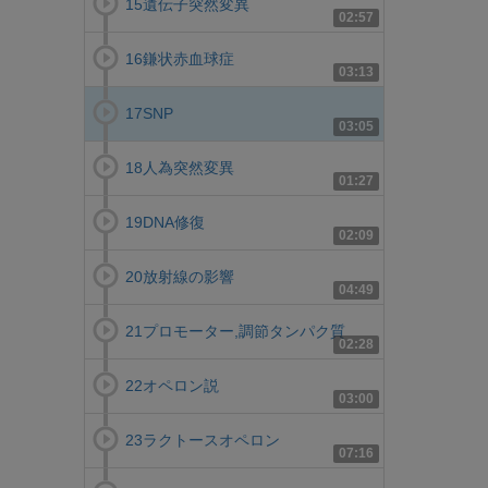
15遺伝子突然変異
02:57
16鎌状赤血球症
03:13
17SNP
03:05
18人為突然変異
01:27
19DNA修復
02:09
20放射線の影響
04:49
21プロモーター,調節タンパク質
02:28
22オペロン説
03:00
23ラクトースオペロン
07:16