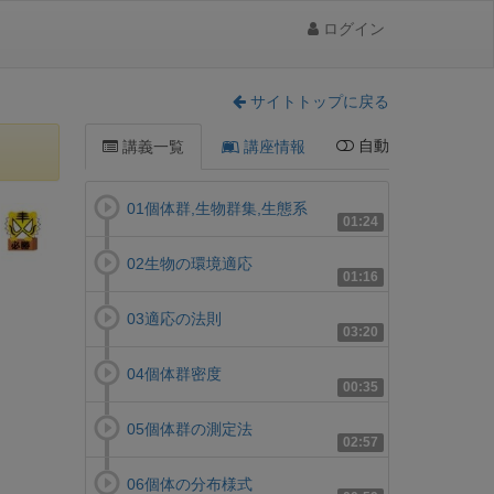
ログイン
サイトトップに戻る
自動
講義一覧
講座情報
01個体群,生物群集,生態系
01:24
02生物の環境適応
01:16
03適応の法則
03:20
04個体群密度
00:35
05個体群の測定法
02:57
06個体の分布様式