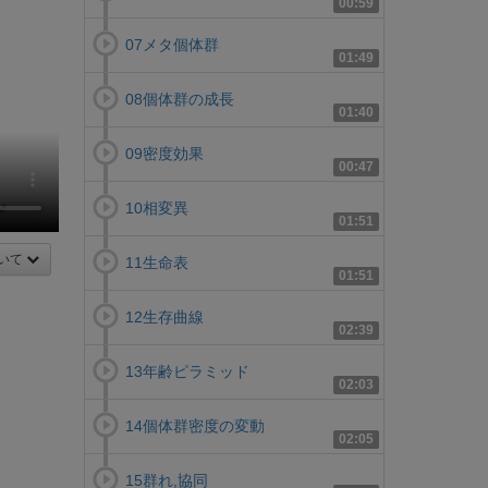
00:59
07メタ個体群
01:49
08個体群の成長
01:40
09密度効果
00:47
10相変異
01:51
いて
11生命表
01:51
12生存曲線
02:39
13年齢ピラミッド
02:03
14個体群密度の変動
02:05
15群れ,協同