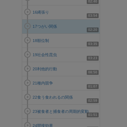
02:40
16縄張り
03:54
17つがい関係
02:20
18順位制
03:35
19社会性昆虫
03:23
20利他的行動
08:50
21種内競争
01:07
22食う食われるの関係
02:59
23被食者と捕食者の周期的変動
01:51
24間接効果