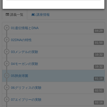
この講義について
講義一覧
講座情報
01遺伝情報とDNA
04:29
02DNAの特性
01:50
03メンデルの実験
10:32
04モーガンの実験
10:32
05肺炎球菌
01:18
06グリフィスの実験
02:51
07エイブリーの実験
02:18