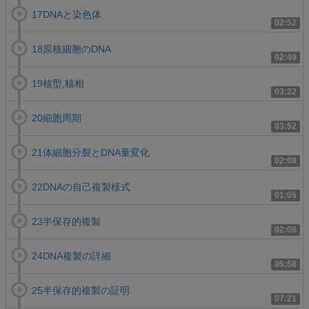
17DNAと染色体
02:52
18原核細胞のDNA
02:49
19核型,核相
03:22
20細胞周期
03:52
21体細胞分裂とDNA量変化
02:08
22DNAの自己複製様式
01:05
23半保存的複製
02:08
24DNA複製の詳細
05:58
25半保存的複製の証明
07:21