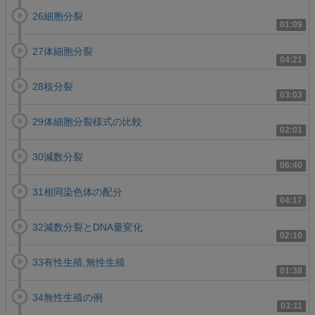
26細胞分裂
01:09
27体細胞分裂
04:21
28核分裂
03:03
29体細胞分裂様式の比較
02:01
30減数分裂
06:40
31相同染色体の配分
04:17
32減数分裂とDNA量変化
02:10
33有性生殖,無性生殖
01:38
34無性生殖の例
03:11