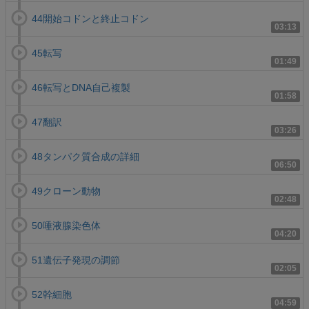
44開始コドンと終止コドン
03:13
45転写
01:49
46転写とDNA自己複製
01:58
47翻訳
03:26
48タンパク質合成の詳細
06:50
49クローン動物
02:48
50唾液腺染色体
04:20
51遺伝子発現の調節
02:05
52幹細胞
04:59