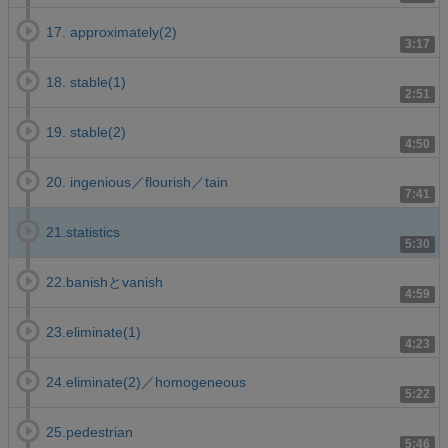
17. approximately(2)
3:17
18. stable(1)
2:51
19. stable(2)
4:50
20. ingenious／flourish／tain
7:41
21.statistics
5:30
22.banishとvanish
4:59
23.eliminate(1)
4:23
24.eliminate(2)／homogeneous
5:22
25.pedestrian
5:46