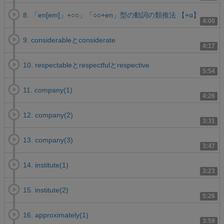
8. 「en[em]」+○○」「○○+en」型の動詞の類推法 【+α】
4:00
9. considerableとconsiderate
4:17
10. respectableとrespectfulとrespective
5:54
11. company(1)
4:26
12. company(2)
3:31
13. company(3)
3:47
14. institute(1)
3:23
15. institute(2)
5:26
16. approximately(1)
3:59