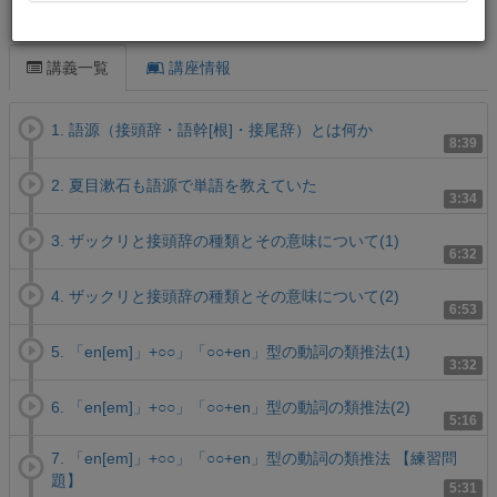
この講義について
講義一覧
講座情報
1. 語源（接頭辞・語幹[根]・接尾辞）とは何か
8:39
2. 夏目漱石も語源で単語を教えていた
3:34
3. ザックリと接頭辞の種類とその意味について(1)
6:32
4. ザックリと接頭辞の種類とその意味について(2)
6:53
5. 「en[em]」+○○」「○○+en」型の動詞の類推法(1)
3:32
6. 「en[em]」+○○」「○○+en」型の動詞の類推法(2)
5:16
7. 「en[em]」+○○」「○○+en」型の動詞の類推法 【練習問
題】
5:31