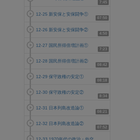
7:45
12-25 新安保と安保闘争①
07:50
12-26 新安保と安保闘争②
4:50
12-27 国民所得倍増計画①
7:23
12-28 国民所得倍増計画②
08:42
12-29 保守政権の安定①
08:18
12-30 保守政権の安定②
8:34
12-31 日本列島改造論①
08:21
12-32 日本列島改造論②
07:52
12-33 1970年代の政治・外交