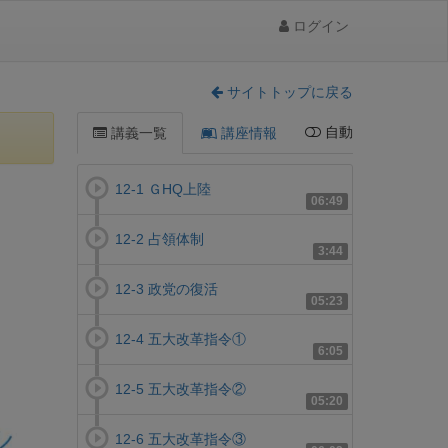
ログイン
サイトトップに戻る
自動
講義一覧
講座情報
12-1 ＧHQ上陸
06:49
12-2 占領体制
3:44
12-3 政党の復活
05:23
12-4 五大改革指令①
6:05
12-5 五大改革指令②
05:20
12-6 五大改革指令③