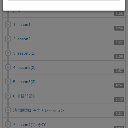
序.「英文読解スマートリーディング徹底解説講義」ってな
に？
3:08
1.lesson1
5:56
2.lesson2
4:27
3.lesson3(1)
5:06
4.lesson3(2)
2:57
5.lesson3(3)
4:57
6.演習問題1
6:43
演習問題1.英文ナレーション
0:31
7.lesson4(1) その1