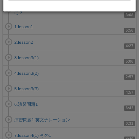
序.「英文読解スマートリーディング徹底解説講義」ってな
に？
3:08
1.lesson1
5:56
2.lesson2
4:27
3.lesson3(1)
5:06
4.lesson3(2)
2:57
5.lesson3(3)
4:57
6.演習問題1
6:43
演習問題1.英文ナレーション
0:31
7.lesson4(1) その1