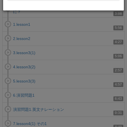
序.「英文読解スマートリーディング徹底解説講義」ってな
に？
3:08
1.lesson1
5:56
2.lesson2
4:27
3.lesson3(1)
5:06
4.lesson3(2)
2:57
5.lesson3(3)
4:57
6.演習問題1
6:43
演習問題1.英文ナレーション
0:31
7.lesson4(1) その1