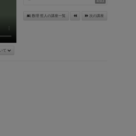
4:03
数理 哲人の講座一覧
次の講座
いて