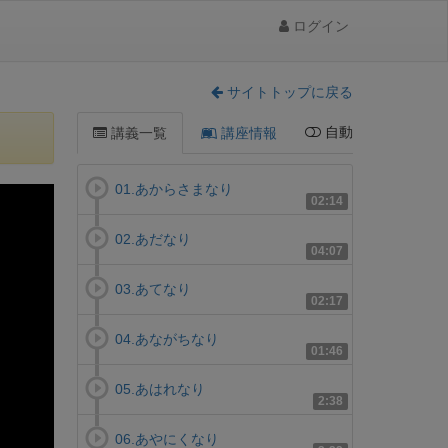
ログイン
サイトトップに戻る
自動
講義一覧
講座情報
01.あからさまなり
02:14
02.あだなり
04:07
03.あてなり
02:17
04.あながちなり
01:46
05.あはれなり
2:38
06.あやにくなり